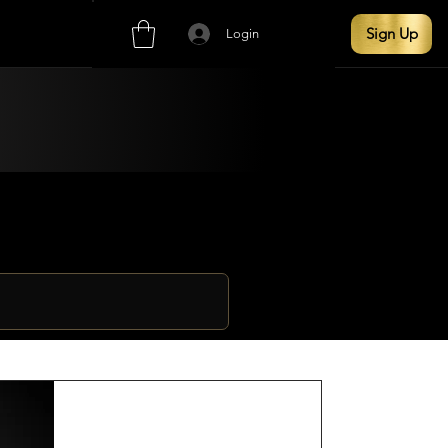
Sign Up
Login