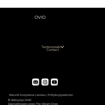
OVID
Testimonials
Contact
Warunki korzystania z serwisu
|
Polityka prywatności
© 2024 przez OVID
Zaprojektowany przez The Vibrant Ones