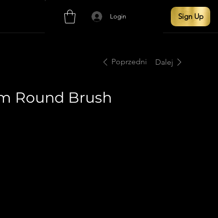
Sign Up
Login
Poprzedni
Dalej
m Round Brush