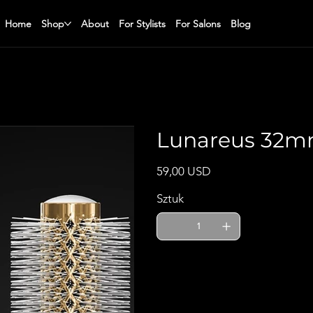
Home
Shop
About
For Stylists
For Salons
Blog
Lunareus 32m
Cena
59,00 USD
Sztuk