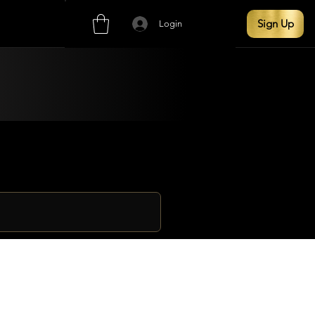
Sign Up
Login