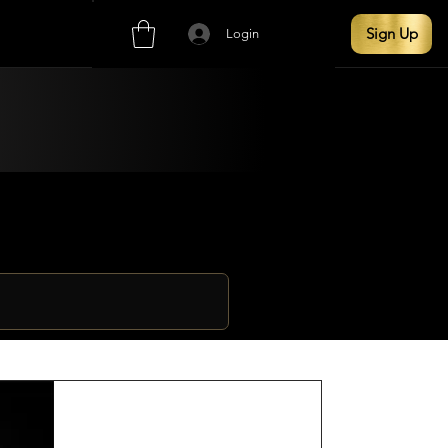
Sign Up
Login
Lunareus 450 Infrared & Ionic