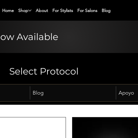
Home
Shop
About
For Stylists
For Salons
Blog
Now Available
Select Protocol
Blog
Apoyo
reus 450 Infrared & Ionic