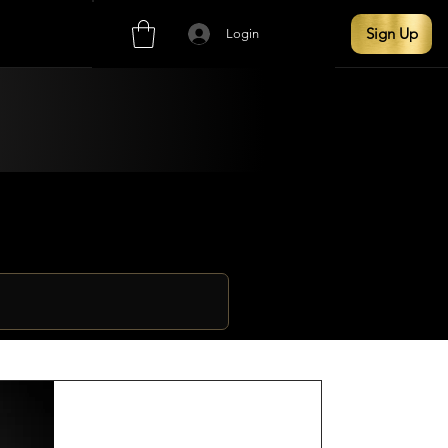
Sign Up
Login