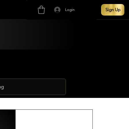
Sign Up
Login
ng