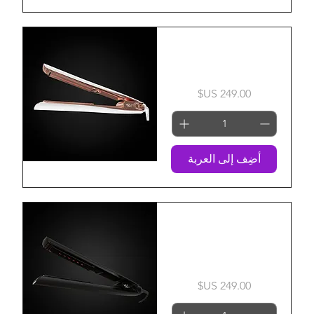
Rosareus 450 Infrared
& Ionic Styling Iron
السعر
أضِف إلى العربة
مكواة فرد الشعر
الأيونية والأشعة تحت
الحمراء 450
السعر