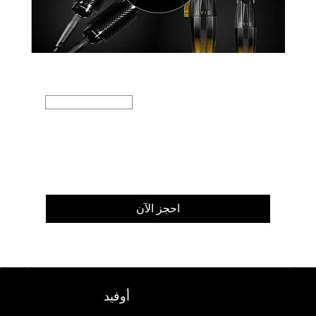
Introduction to OVID
متاح عبر الإنترنت
اقرأ المزيد
30 د
احجز الآن
أوفيد